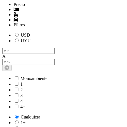
Precio
Filtros
USD
UYU
A
Monoambiente
1
2
3
4
4+
Cualquiera
1+