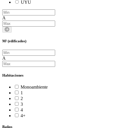
UYU
A
M² (edificados)
A
Habitaciones
Monoambiente
1
2
3
4
4+
Baños