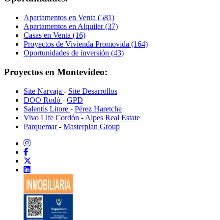
Apartamentos en Venta (581)
Apartamentos en Alquiler (37)
Casas en Venta (16)
Proyectos de Vivienda Promovida (164)
Oportunidades de inversión (43)
Proyectos en Montevideo:
Site Narvaja
-
Site Desarrollos
DOO Rodó
-
GPD
Salentis Litore
-
Pérez Haretche
Vivo Life Cordón
-
Alpes Real Estate
Parquemar
-
Masterplan Group