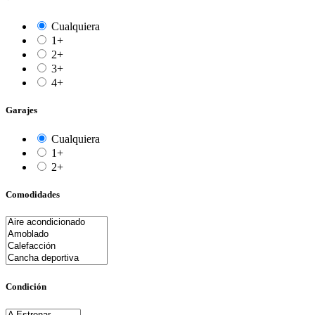
Cualquiera
1+
2+
3+
4+
Garajes
Cualquiera
1+
2+
Comodidades
Condición