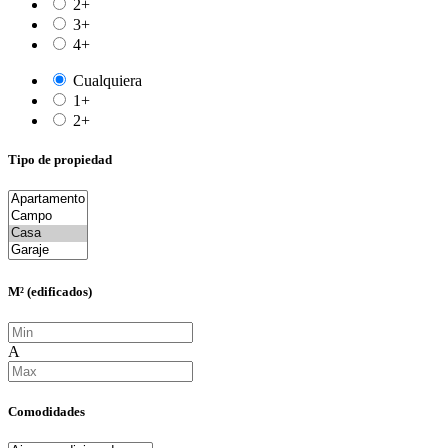
2+
3+
4+
Cualquiera
1+
2+
Tipo de propiedad
M² (edificados)
A
Comodidades