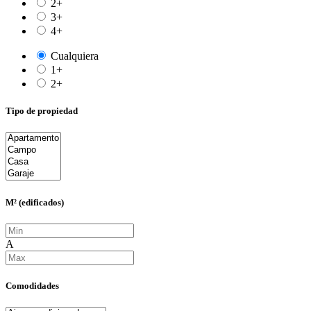
2+
3+
4+
Cualquiera
1+
2+
Tipo de propiedad
M² (edificados)
A
Comodidades