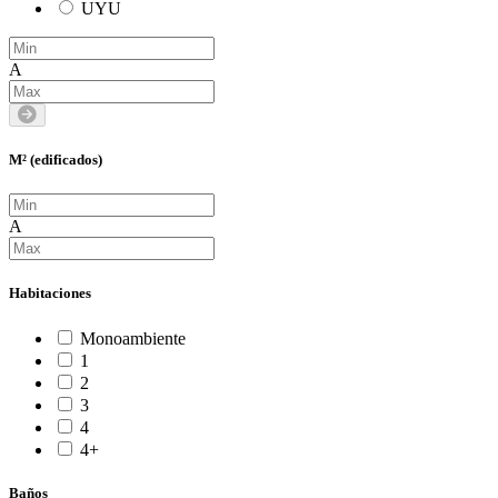
UYU
A
M² (edificados)
A
Habitaciones
Monoambiente
1
2
3
4
4+
Baños