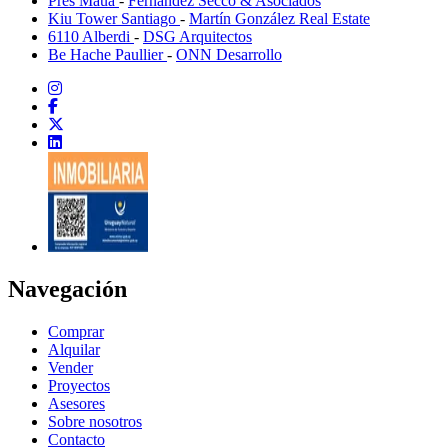
Près Mauá
-
Fernández Secco & Asociados
Kiu Tower Santiago
-
Martín González Real Estate
6110 Alberdi
-
DSG Arquitectos
Be Hache Paullier
-
ONN Desarrollo
Navegación
Comprar
Alquilar
Vender
Proyectos
Asesores
Sobre nosotros
Contacto