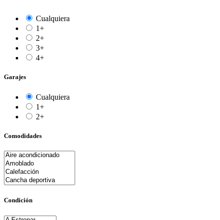
Cualquiera
1+
2+
3+
4+
Garajes
Cualquiera
1+
2+
Comodidades
Condición