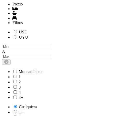
Precio
Filtros
USD
UYU
A
Monoambiente
1
2
3
4
4+
Cualquiera
1+