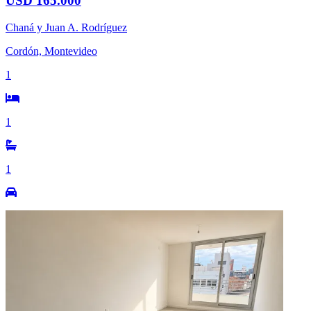
USD 165.000
Chaná y Juan A. Rodríguez
Cordón, Montevideo
1
1
1