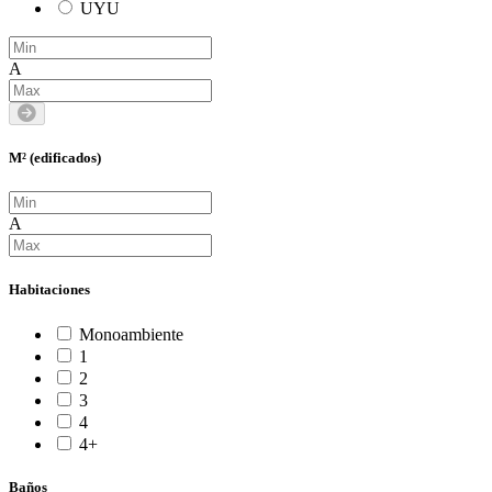
UYU
A
M² (edificados)
A
Habitaciones
Monoambiente
1
2
3
4
4+
Baños