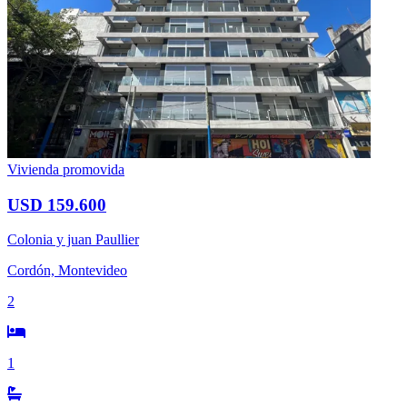
Vivienda promovida
USD 159.600
Colonia y juan Paullier
Cordón, Montevideo
2
1