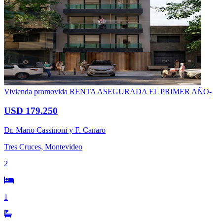
Vivienda promovida
RENTA ASEGURADA EL PRIMER AÑO-
USD 179.250
Dr. Mario Cassinoni y F. Canaro
Tres Cruces, Montevideo
2
1