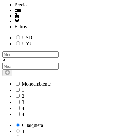
Precio
Filtros
USD
UYU
A
Monoambiente
1
2
3
4
4+
Cualquiera
1+