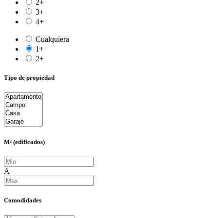
2+
3+
4+
Cualquiera
1+
2+
Tipo de propiedad
M² (edificados)
A
Comodidades