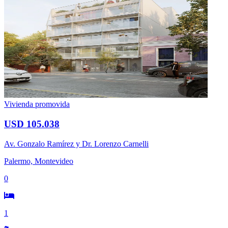
Vivienda promovida
USD 105.038
Av. Gonzalo Ramírez y Dr. Lorenzo Carnelli
Palermo, Montevideo
0
1