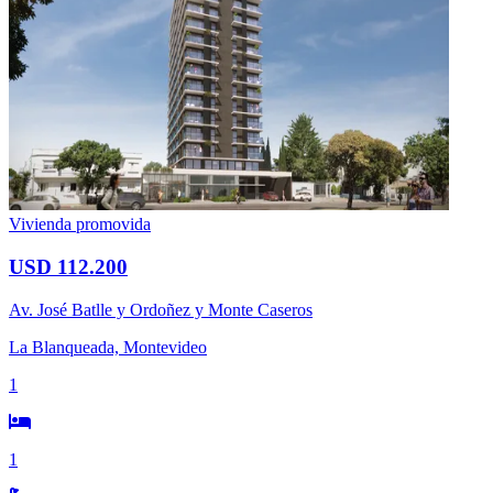
Vivienda promovida
USD 112.200
Av. José Batlle y Ordoñez y Monte Caseros
La Blanqueada, Montevideo
1
1