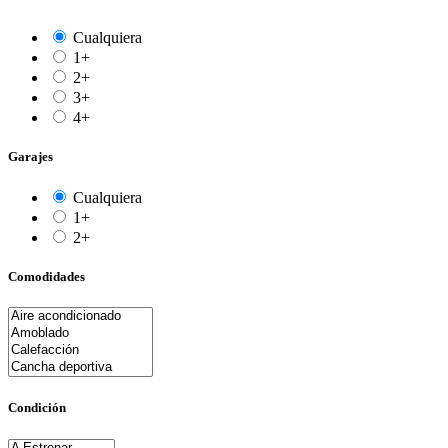
Cualquiera
1+
2+
3+
4+
Garajes
Cualquiera
1+
2+
Comodidades
Condición