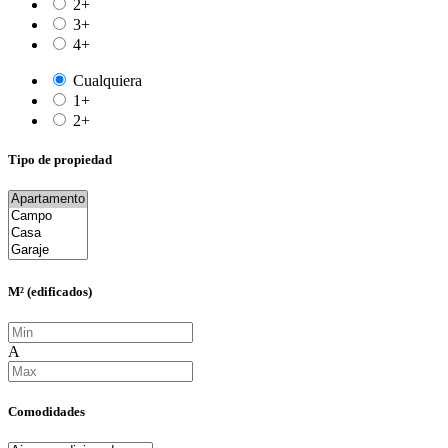
2+
3+
4+
Cualquiera
1+
2+
Tipo de propiedad
M² (edificados)
A
Comodidades