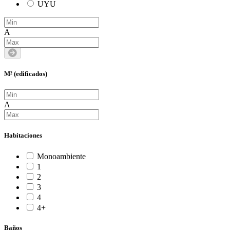
UYU
A
M² (edificados)
A
Habitaciones
Monoambiente
1
2
3
4
4+
Baños