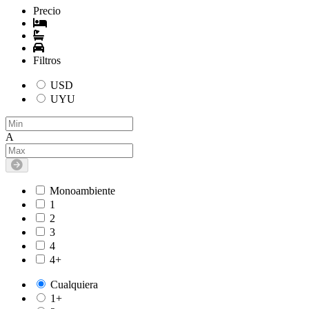
Precio
Filtros
USD
UYU
A
Monoambiente
1
2
3
4
4+
Cualquiera
1+