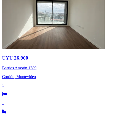
UYU 26.900
Barrios Amorín 1389
Cordón, Montevideo
1
1