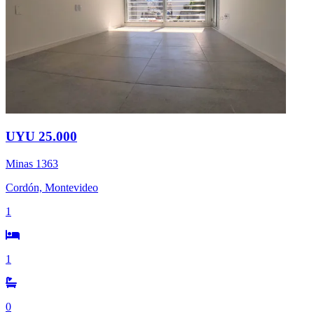
UYU 25.000
Minas 1363
Cordón, Montevideo
1
1
0