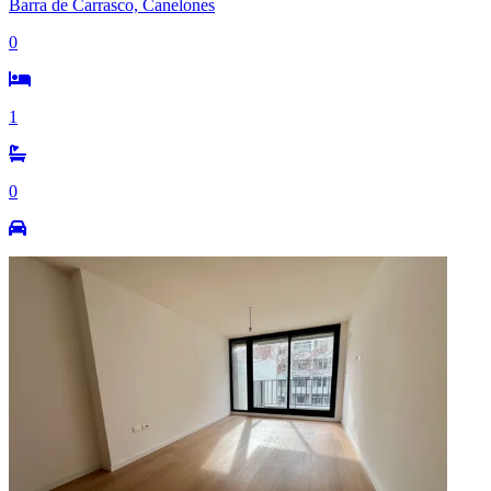
Barra de Carrasco, Canelones
0
1
0