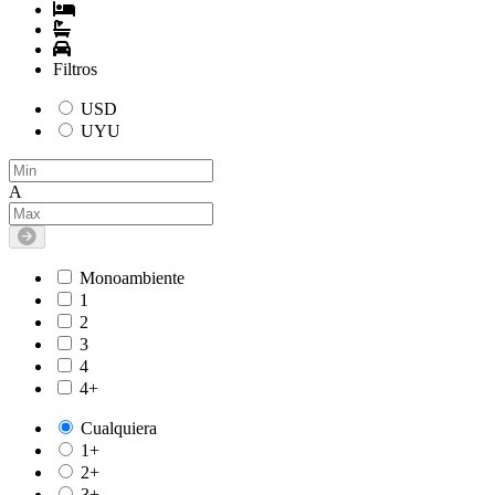
Filtros
USD
UYU
A
Monoambiente
1
2
3
4
4+
Cualquiera
1+
2+
3+