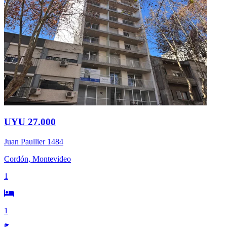
UYU 27.000
Juan Paullier 1484
Cordón, Montevideo
1
1