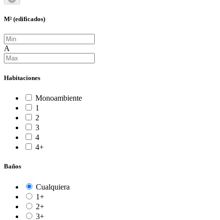
M² (edificados)
A
Habitaciones
Monoambiente
1
2
3
4
4+
Baños
Cualquiera
1+
2+
3+