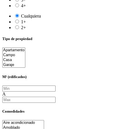
4+
Cualquiera
1+
2+
Tipo de propiedad
M² (edificados)
A
Comodidades