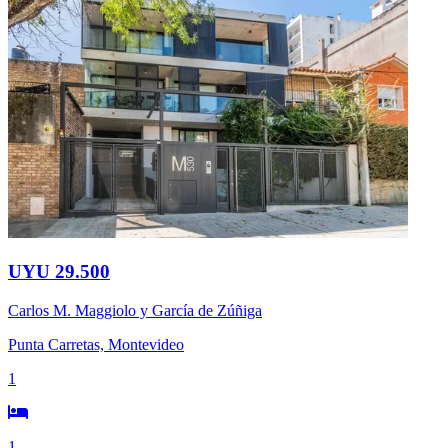
UYU 29.500
Carlos M. Maggiolo y García de Zúñiga
Punta Carretas, Montevideo
1
1