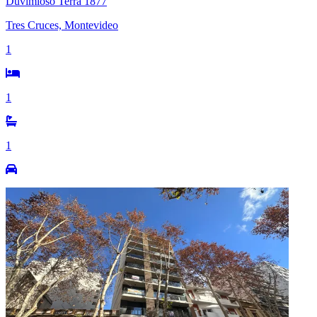
Duvimioso Terra 1877
Tres Cruces, Montevideo
1
1
1