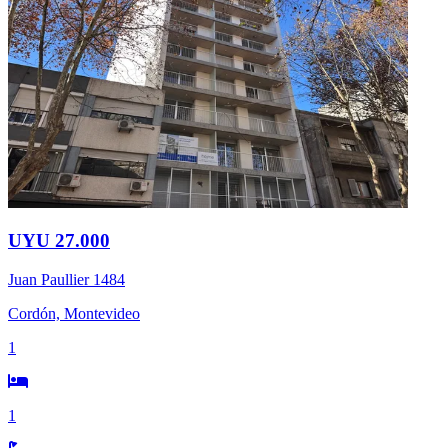
UYU 27.000
Juan Paullier 1484
Cordón, Montevideo
1
1