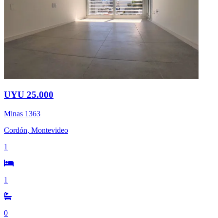
UYU 25.000
Minas 1363
Cordón, Montevideo
1
1
0