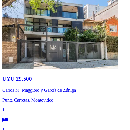
UYU 29.500
Carlos M. Maggiolo y García de Zúñiga
Punta Carretas, Montevideo
1
1