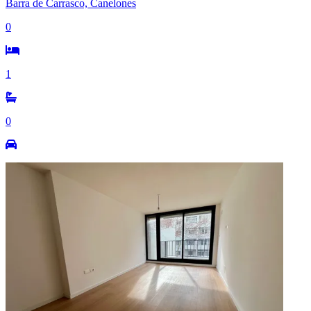
Barra de Carrasco, Canelones
0
1
0