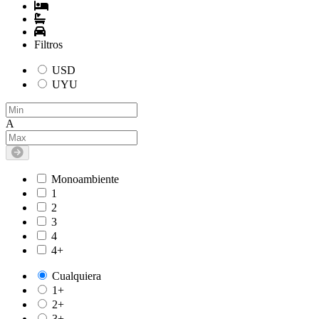
Filtros
USD
UYU
A
Monoambiente
1
2
3
4
4+
Cualquiera
1+
2+
3+