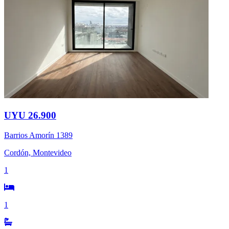
UYU 26.900
Barrios Amorín 1389
Cordón, Montevideo
1
1