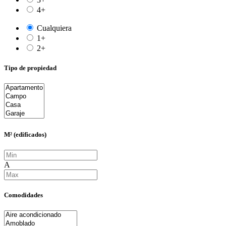
4+
Cualquiera
1+
2+
Tipo de propiedad
M² (edificados)
A
Comodidades