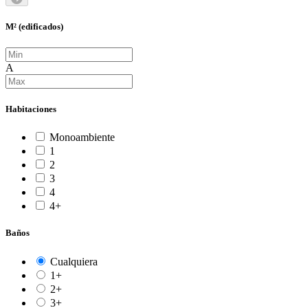
M² (edificados)
A
Habitaciones
Monoambiente
1
2
3
4
4+
Baños
Cualquiera
1+
2+
3+