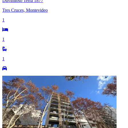
Duvimioso Terra 1877
Tres Cruces, Montevideo
1
1
1