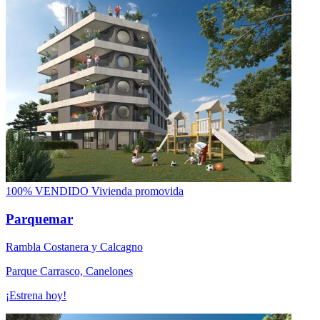
100% VENDIDO
Vivienda promovida
Parquemar
Rambla Costanera y Calcagno
Parque Carrasco, Canelones
¡Estrena hoy!