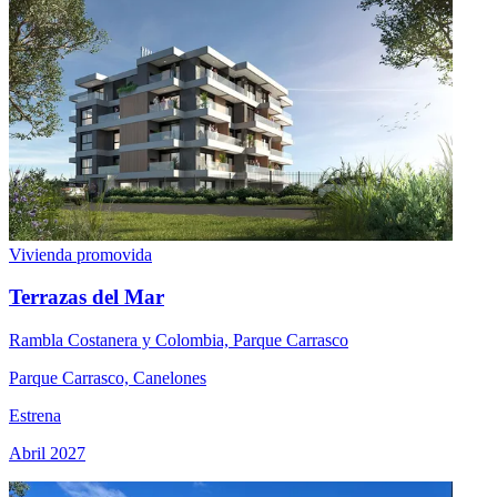
Vivienda promovida
Terrazas del Mar
Rambla Costanera y Colombia, Parque Carrasco
Parque Carrasco, Canelones
Estrena
Abril 2027