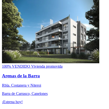
100% VENDIDO
Vivienda promovida
Arenas de la Barra
Rbla. Costanera y Niteroi
Barra de Carrasco, Canelones
¡Estrena hoy!