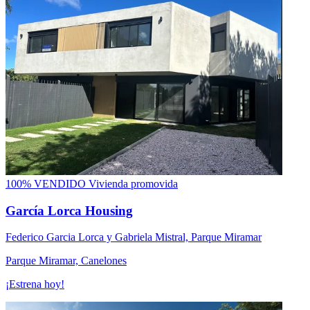
100% VENDIDO
Vivienda promovida
García Lorca Housing
Federico Garcia Lorca y Gabriela Mistral, Parque Miramar
Parque Miramar, Canelones
¡Estrena hoy!