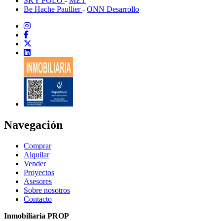
SKY POLO
-
MET
Be Hache Paullier
-
ONN Desarrollo
Navegación
Comprar
Alquilar
Vender
Proyectos
Asesores
Sobre nosotros
Contacto
Inmobiliaria PROP