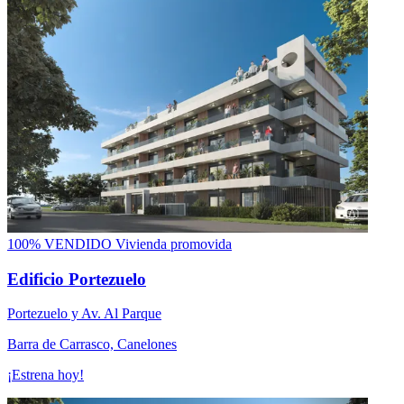
100% VENDIDO
Vivienda promovida
Edificio Portezuelo
Portezuelo y Av. Al Parque
Barra de Carrasco, Canelones
¡Estrena hoy!