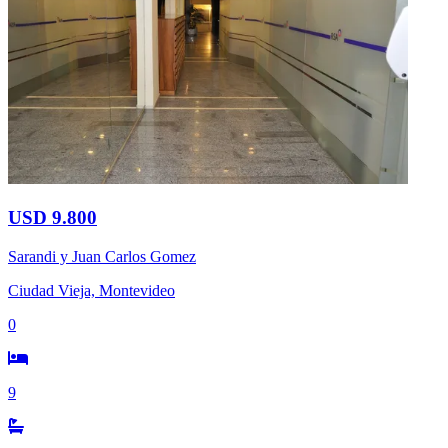
USD 9.800
Sarandi y Juan Carlos Gomez
Ciudad Vieja, Montevideo
0
9