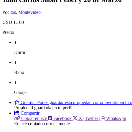
Pocitos
,
Montevideo
USD 1.100
Precio
1
Dorm
1
Baño
1
Garaje
Guardar
Podés guardar esta propiedad como favorita en tu pe
Propiedad guardada en tu perfil
Compartir
Copiar enlace
Facebook
X (Twitter)
WhatsApp
Enlace copiado correctamente