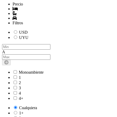
Precio
Filtros
USD
UYU
A
Monoambiente
1
2
3
4
4+
Cualquiera
1+