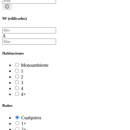
M² (edificados)
A
Habitaciones
Monoambiente
1
2
3
4
4+
Baños
Cualquiera
1+
2+