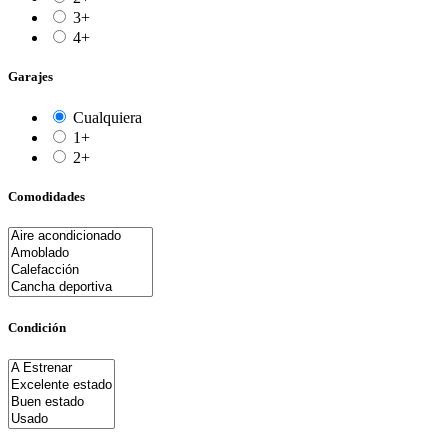
3+
4+
Garajes
Cualquiera
1+
2+
Comodidades
Condición