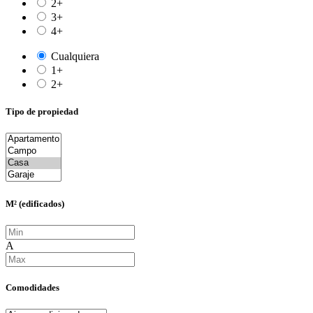
2+
3+
4+
Cualquiera
1+
2+
Tipo de propiedad
M² (edificados)
A
Comodidades