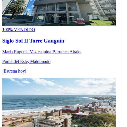
100% VENDIDO
Siglo Sol II Torre Gauguin
Maria Eugenia Vaz esquina Barranca Abajo
Punta del Este, Maldonado
¡Estrena hoy!