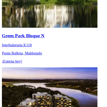
Green Park Bloque N
Interbalnearia K118
Punta Ballena, Maldonado
¡Estrena hoy!