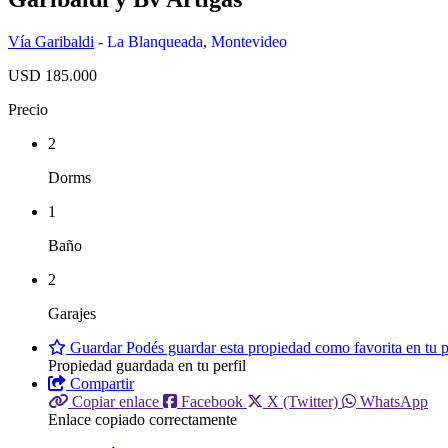
Vía Garibaldi
-
La Blanqueada
,
Montevideo
USD 185.000
Precio
2
Dorms
1
Baño
2
Garajes
Guardar
Podés guardar esta propiedad como favorita en tu pe
Propiedad guardada en tu perfil
Compartir
Copiar enlace
Facebook
X (Twitter)
WhatsApp
Enlace copiado correctamente