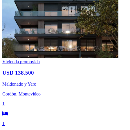
Vivienda promovida
USD 138.500
Maldonado y Yaro
Cordón, Montevideo
1
1