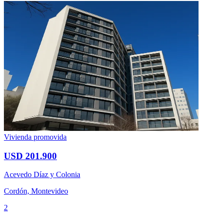
Vivienda promovida
USD 201.900
Acevedo Díaz y Colonia
Cordón, Montevideo
2