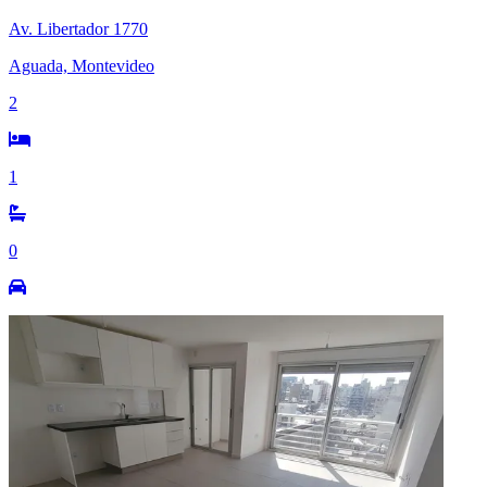
Av. Libertador 1770
Aguada, Montevideo
2
1
0