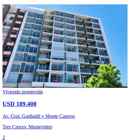
Vivienda promovida
USD 189.400
Av. Gral. Garibaldi y Monte Caseros
Tres Cruces, Montevideo
2