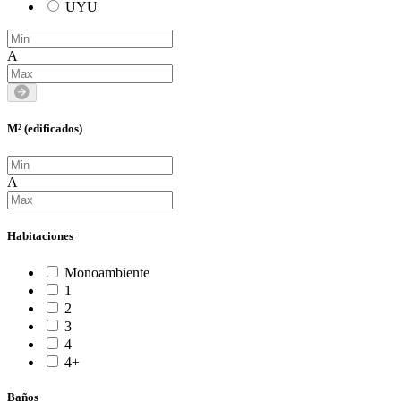
UYU
A
M² (edificados)
A
Habitaciones
Monoambiente
1
2
3
4
4+
Baños