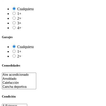
Cualquiera
1+
2+
3+
4+
Garajes
Cualquiera
1+
2+
Comodidades
Condición