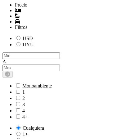
Precio
Filtros
USD
UYU
A
Monoambiente
1
2
3
4
4+
Cualquiera
1+