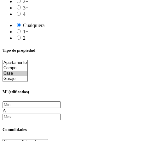
2+
3+
4+
Cualquiera
1+
2+
Tipo de propiedad
M² (edificados)
A
Comodidades