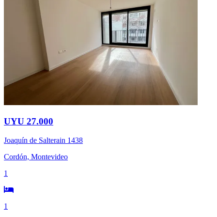
UYU 27.000
Joaquín de Salterain 1438
Cordón, Montevideo
1
1