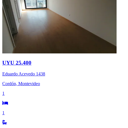
UYU 25.400
Eduardo Acevedo 1438
Cordón, Montevideo
1
1