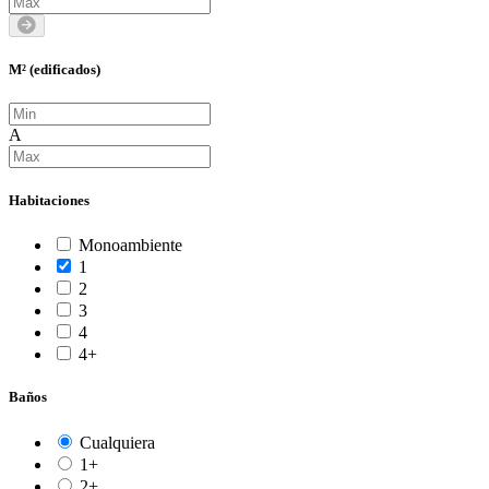
M² (edificados)
A
Habitaciones
Monoambiente
1
2
3
4
4+
Baños
Cualquiera
1+
2+