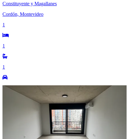
Constituyente y Magallanes
Cordón, Montevideo
1
1
1