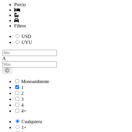
Precio
Filtros
USD
UYU
A
Monoambiente
1
2
3
4
4+
Cualquiera
1+