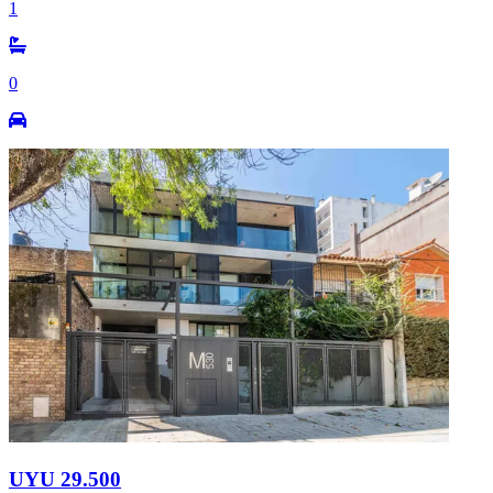
1
0
UYU 29.500