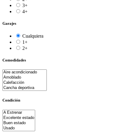
3+
4+
Garajes
Cualquiera
1+
2+
Comodidades
Condición