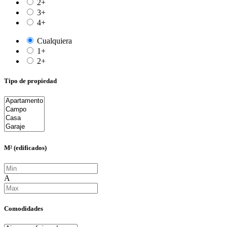
2+
3+
4+
Cualquiera
1+
2+
Tipo de propiedad
M² (edificados)
A
Comodidades