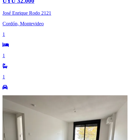
UYU 32.000
José Enrique Rodo 2121
Cordón, Montevideo
1
1
1