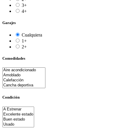
3+
4+
Garajes
Cualquiera
1+
2+
Comodidades
Condición