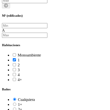
M² (edificados)
A
Habitaciones
Monoambiente
1
2
3
4
4+
Baños
Cualquiera
1+
2+