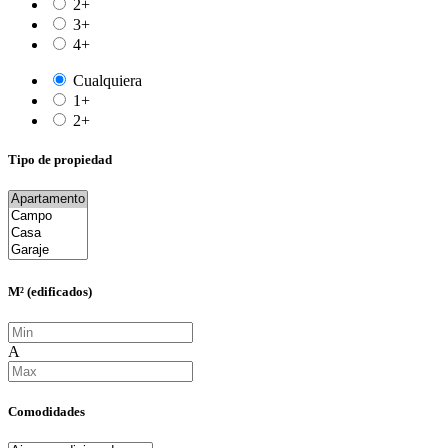
2+
3+
4+
Cualquiera
1+
2+
Tipo de propiedad
M² (edificados)
A
Comodidades