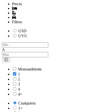
Precio
Filtros
USD
UYU
A
Monoambiente
1
2
3
4
4+
Cualquiera
1+