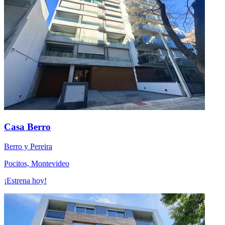
Casa Berro
Berro y Pereira
Pocitos, Montevideo
¡Estrena hoy!