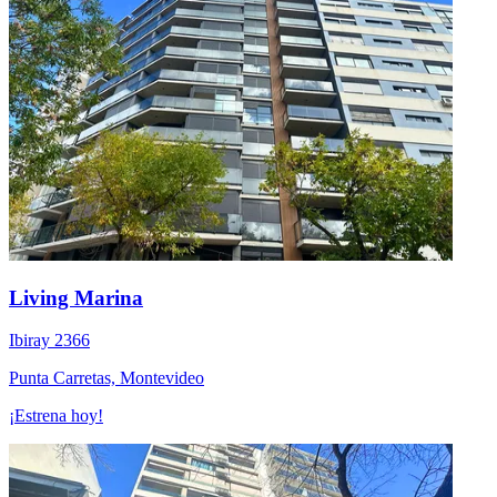
Living Marina
Ibiray 2366
Punta Carretas, Montevideo
¡Estrena hoy!