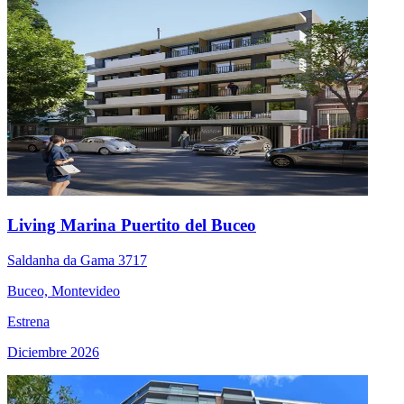
Living Marina Puertito del Buceo
Saldanha da Gama 3717
Buceo, Montevideo
Estrena
Diciembre 2026