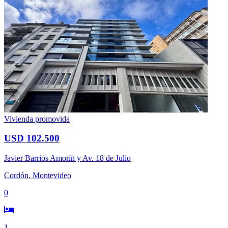
Vivienda promovida
USD 102.500
Javier Barrios Amorín y Av. 18 de Julio
Cordón, Montevideo
0
1