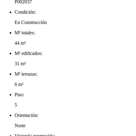
P002037
Condición:
En Construcción
M² totales:
44 m²
M² edificados:
31 m²
M² terrazas:
6 m²
Piso:
5
Orientación:
Norte
Vivienda promovida: