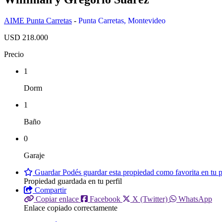
AIME Punta Carretas
-
Punta Carretas
,
Montevideo
USD 218.000
Precio
1
Dorm
1
Baño
0
Garaje
Guardar
Podés guardar esta propiedad como favorita en tu pe
Propiedad guardada en tu perfil
Compartir
Copiar enlace
Facebook
X (Twitter)
WhatsApp
Enlace copiado correctamente