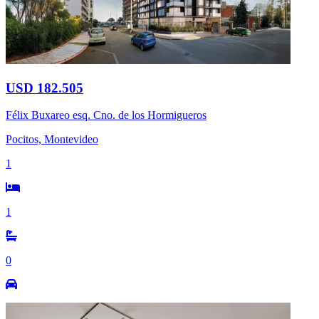
USD 182.505
Félix Buxareo esq. Cno. de los Hormigueros
Pocitos, Montevideo
1
1
0