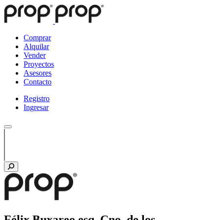
Comprar
Alquilar
Vender
Proyectos
Asesores
Contacto
Registro
Ingresar
Félix Buxareo esq. Cno. de los