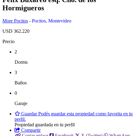
Hormigueros
More Pocitos
-
Pocitos
,
Montevideo
USD 362.220
Precio
2
Dorms
3
Baños
0
Garaje
Guardar
Podés guardar esta propiedad como favorita en tu
perfil.
Propiedad guardada en tu perfil
Compartir
Copiar enlace
Facebook
X (Twitter)
WhatsApp