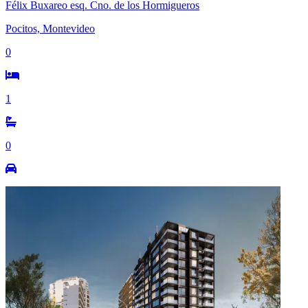
Félix Buxareo esq. Cno. de los Hormigueros
Pocitos, Montevideo
0
1
0