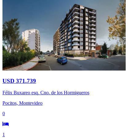
USD 371.739
Félix Buxareo esq. Cno. de los Hormigueros
Pocitos, Montevideo
0
1