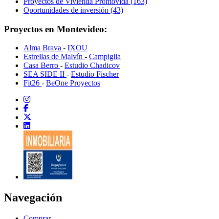
Proyectos de Vivienda Promovida (163)
Oportunidades de inversión (43)
Proyectos en Montevideo:
Alma Brava
-
IXOU
Estrellas de Malvín
-
Campiglia
Casa Berro
-
Estudio Chadicov
SEA SIDE II
-
Estudio Fischer
Fit26
-
BeOne Proyectos
Navegación
Comprar