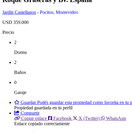
Jardín Castellanos
-
Pocitos
,
Montevideo
USD 359.000
Precio
2
Dorms
2
Baños
0
Garaje
Guardar
Podés guardar esta propiedad como favorita en tu pe
Propiedad guardada en tu perfil
Compartir
Copiar enlace
Facebook
X (Twitter)
WhatsApp
Enlace copiado correctamente