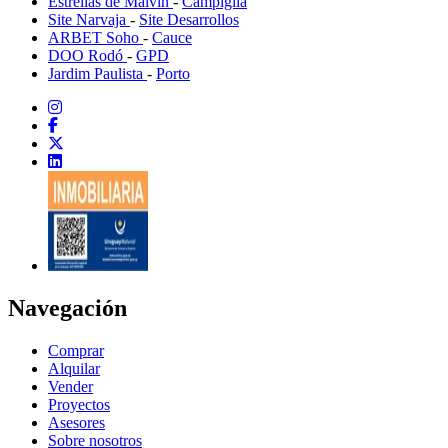
Estrellas de Malvín
-
Campiglia
Site Narvaja
-
Site Desarrollos
ARBET Soho
-
Cauce
DOO Rodó
-
GPD
Jardim Paulista
-
Porto
Navegación
Comprar
Alquilar
Vender
Proyectos
Asesores
Sobre nosotros