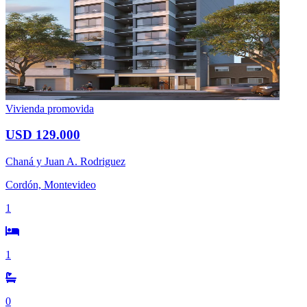
Vivienda promovida
USD 129.000
Chaná y Juan A. Rodriguez
Cordón, Montevideo
1
1
0