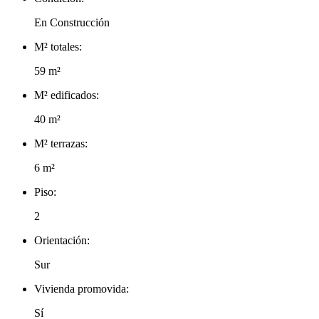
En Construcción
M² totales:
59 m²
M² edificados:
40 m²
M² terrazas:
6 m²
Piso:
2
Orientación:
Sur
Vivienda promovida:
Sí