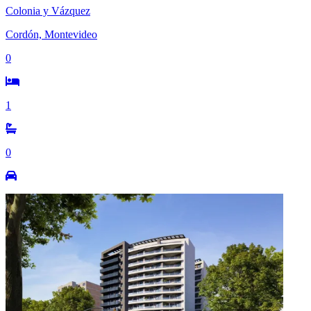
Colonia y Vázquez
Cordón, Montevideo
0
1
0