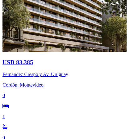
USD 83.385
Fernández Crespo y Av. Uruguay
Cordón, Montevideo
0
1
0