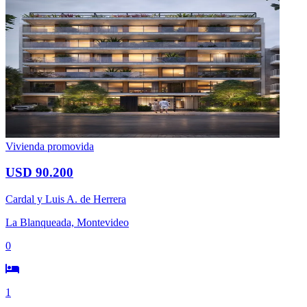
Vivienda promovida
USD 90.200
Cardal y Luis A. de Herrera
La Blanqueada, Montevideo
0
1