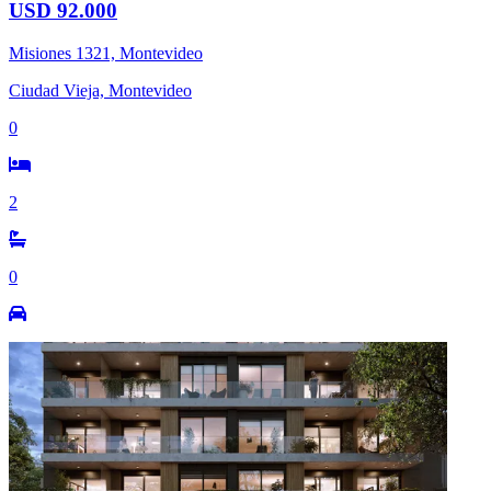
USD 92.000
Misiones 1321, Montevideo
Ciudad Vieja, Montevideo
0
2
0