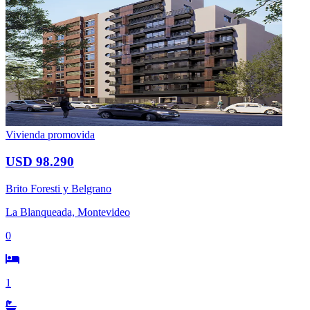
Vivienda promovida
USD 98.290
Brito Foresti y Belgrano
La Blanqueada, Montevideo
0
1