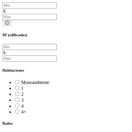
A
M² (edificados)
A
Habitaciones
Monoambiente
1
2
3
4
4+
Baños