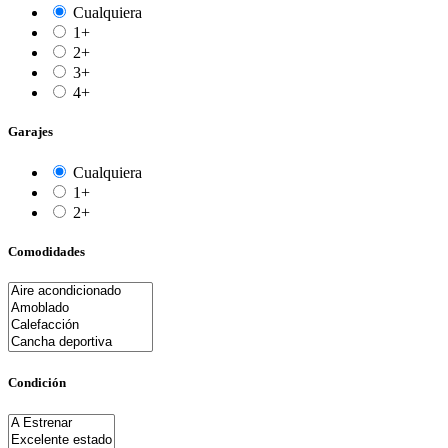
Cualquiera
1+
2+
3+
4+
Garajes
Cualquiera
1+
2+
Comodidades
Condición