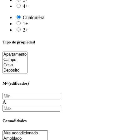
4+
Cualquiera
1+
2+
Tipo de propiedad
M² (edificados)
A
Comodidades