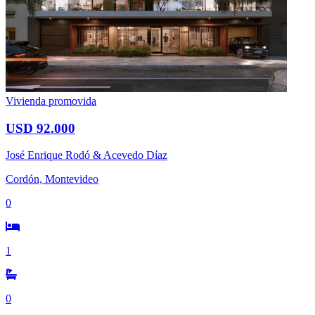
Vivienda promovida
USD 92.000
José Enrique Rodó & Acevedo Díaz
Cordón, Montevideo
0
1
0