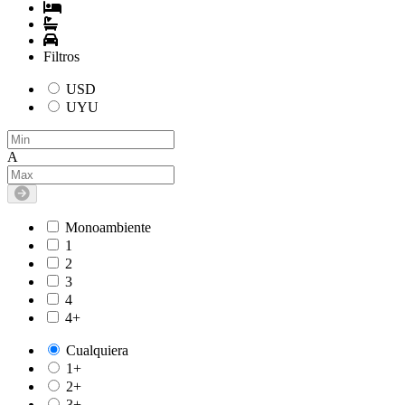
Filtros
USD
UYU
A
Monoambiente
1
2
3
4
4+
Cualquiera
1+
2+
3+