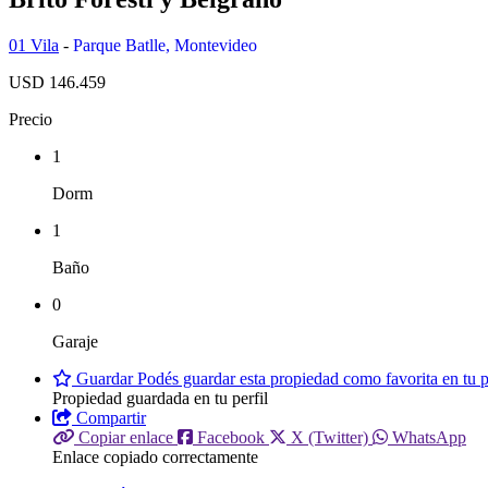
01 Vila
-
Parque Batlle
,
Montevideo
USD 146.459
Precio
1
Dorm
1
Baño
0
Garaje
Guardar
Podés guardar esta propiedad como favorita en tu pe
Propiedad guardada en tu perfil
Compartir
Copiar enlace
Facebook
X (Twitter)
WhatsApp
Enlace copiado correctamente