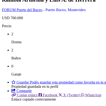
FORUM Puerto del Buceo
-
Puerto Buceo
,
Montevideo
USD 760.000
Precio
2
Dorms
2
Baños
0
Garaje
Guardar
Podés guardar esta propiedad como favorita en tu pe
Propiedad guardada en tu perfil
Compartir
Copiar enlace
Facebook
X (Twitter)
WhatsApp
Enlace copiado correctamente