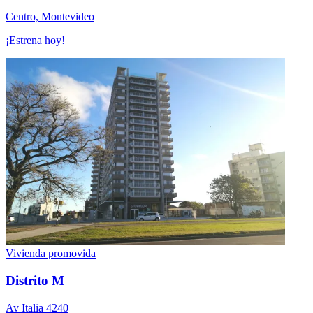
Centro, Montevideo
¡Estrena hoy!
Vivienda promovida
Distrito M
Av Italia 4240