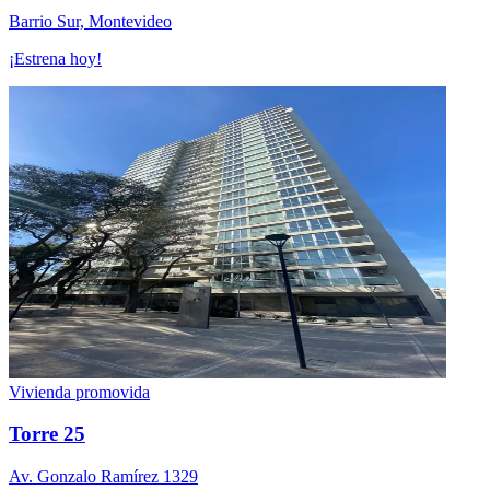
Barrio Sur, Montevideo
¡Estrena hoy!
Vivienda promovida
Torre 25
Av. Gonzalo Ramí­rez 1329