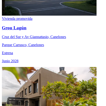
Vivienda promovida
Grou Lagún
Cruz del Sur y Av Giannattasio, Canelones
Parque Carrasco, Canelones
Estrena
Junio 2028