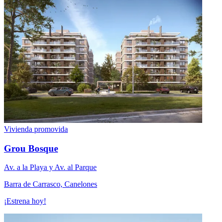
Vivienda promovida
Grou Bosque
Av. a la Playa y Av. al Parque
Barra de Carrasco, Canelones
¡Estrena hoy!