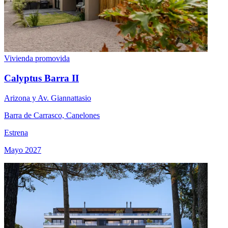
Vivienda promovida
Calyptus Barra II
Arizona y Av. Giannattasio
Barra de Carrasco, Canelones
Estrena
Mayo 2027