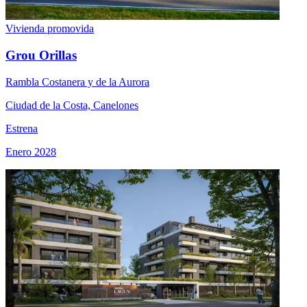
Vivienda promovida
Grou Orillas
Rambla Costanera y de la Aurora
Ciudad de la Costa, Canelones
Estrena
Enero 2028