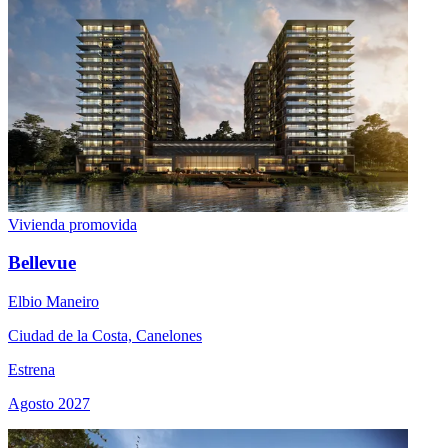
Vivienda promovida
Bellevue
Elbio Maneiro
Ciudad de la Costa, Canelones
Estrena
Agosto 2027