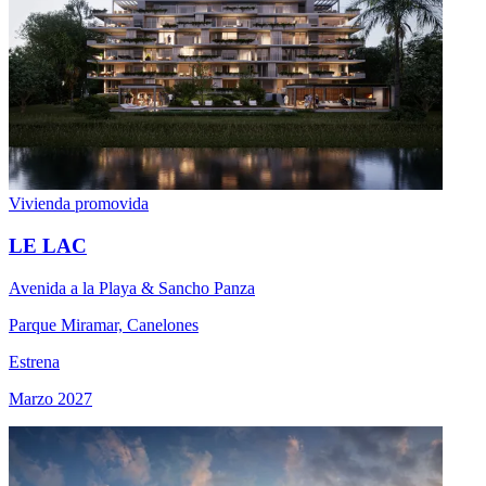
Vivienda promovida
LE LAC
Avenida a la Playa & Sancho Panza
Parque Miramar, Canelones
Estrena
Marzo 2027