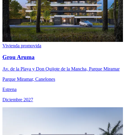
Vivienda promovida
Grou Aruma
Av. de la Playa y Don Quijote de la Mancha, Parque Miramar
Parque Miramar, Canelones
Estrena
Diciembre 2027