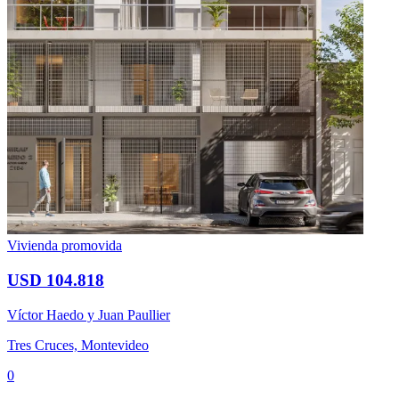
Vivienda promovida
USD 104.818
Víctor Haedo y Juan Paullier
Tres Cruces, Montevideo
0