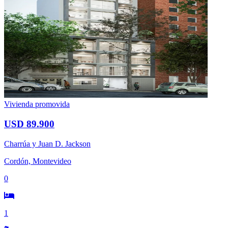
Vivienda promovida
USD 89.900
Charrúa y Juan D. Jackson
Cordón, Montevideo
0
1