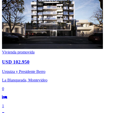
Vivienda promovida
USD 102.950
Urquiza y Presidente Berro
La Blanqueada, Montevideo
0
1