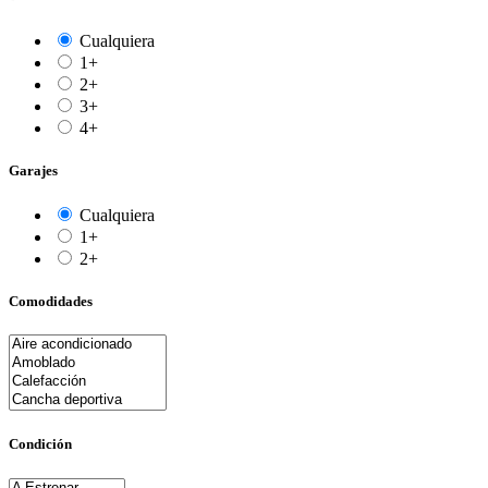
Cualquiera
1+
2+
3+
4+
Garajes
Cualquiera
1+
2+
Comodidades
Condición