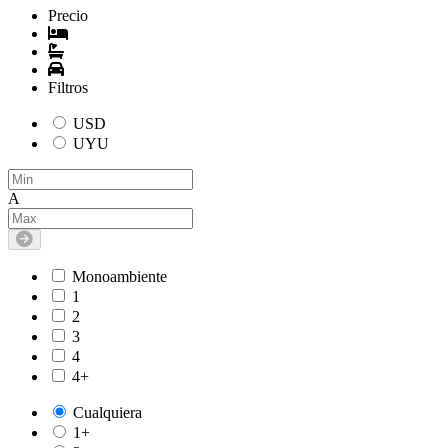
Precio
Filtros
USD
UYU
A
Monoambiente
1
2
3
4
4+
Cualquiera
1+