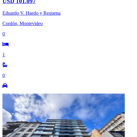
USD 101.097
Eduardo V. Haedo y Requena
Cordón, Montevideo
0
1
0