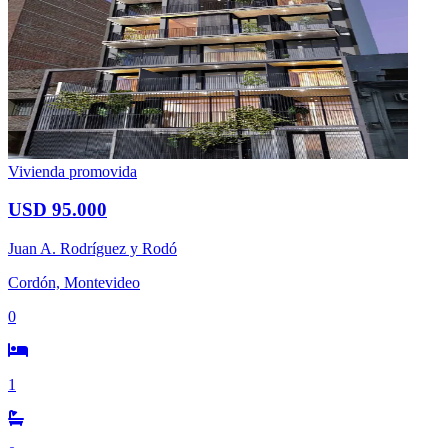
Vivienda promovida
USD 95.000
Juan A. Rodríguez y Rodó
Cordón, Montevideo
0
1