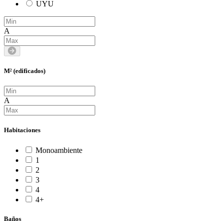
UYU
A
M² (edificados)
A
Habitaciones
Monoambiente
1
2
3
4
4+
Baños