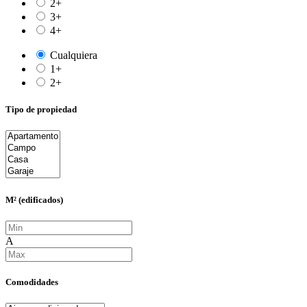
2+
3+
4+
Cualquiera
1+
2+
Tipo de propiedad
M² (edificados)
A
Comodidades