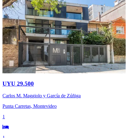
UYU 29.500
Carlos M. Maggiolo y García de Zúñiga
Punta Carretas, Montevideo
1
1