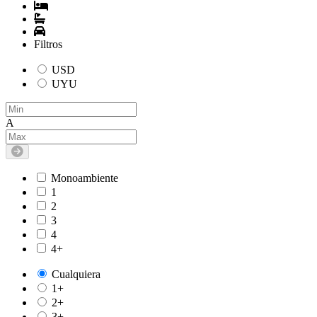
Filtros
USD
UYU
A
Monoambiente
1
2
3
4
4+
Cualquiera
1+
2+
3+