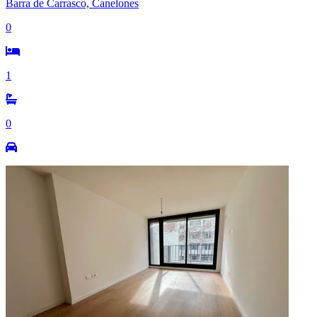
Barra de Carrasco, Canelones
0
1
0