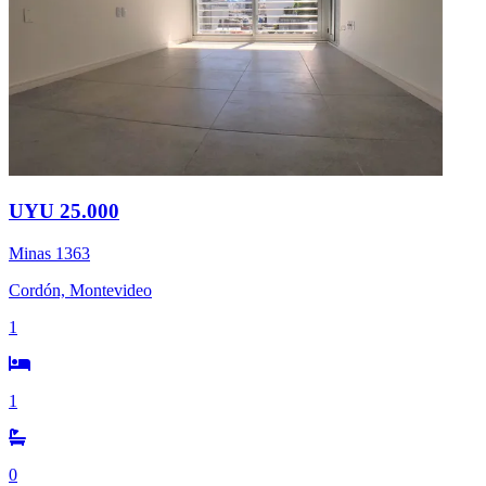
UYU 25.000
Minas 1363
Cordón, Montevideo
1
1
0