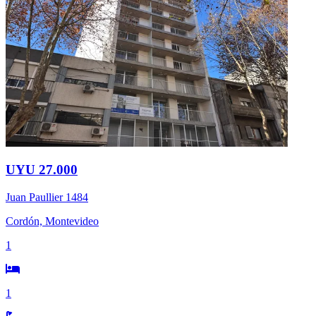
UYU 27.000
Juan Paullier 1484
Cordón, Montevideo
1
1