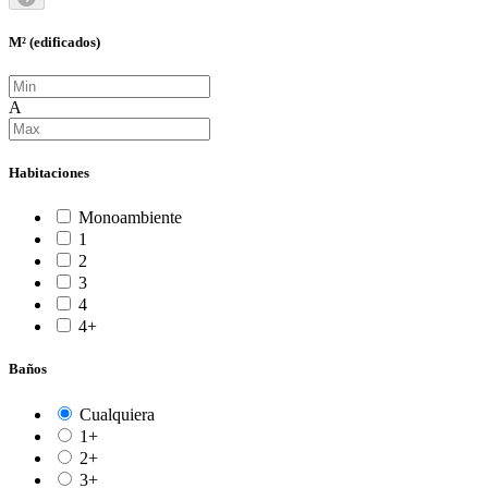
M² (edificados)
A
Habitaciones
Monoambiente
1
2
3
4
4+
Baños
Cualquiera
1+
2+
3+