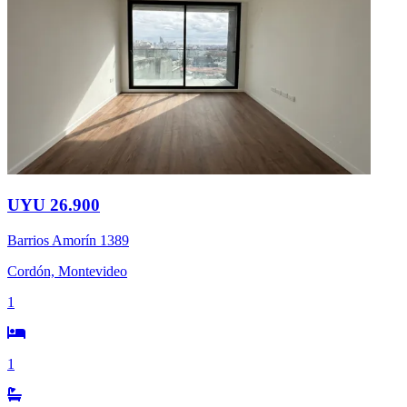
UYU 26.900
Barrios Amorín 1389
Cordón, Montevideo
1
1