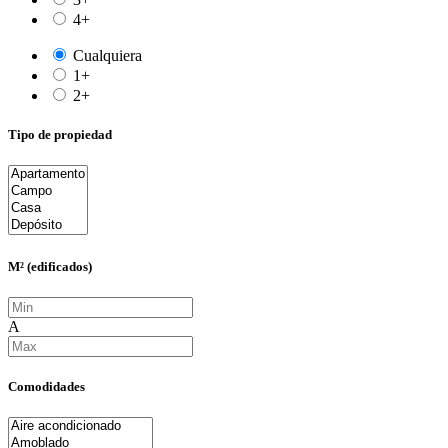
4+
Cualquiera
1+
2+
Tipo de propiedad
M² (edificados)
A
Comodidades