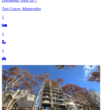
Duvimioso Terra 1877
Tres Cruces, Montevideo
1
1
1