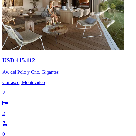
USD 415.112
Av. del Polo y Cno. Gigantes
Carrasco, Montevideo
2
2
0