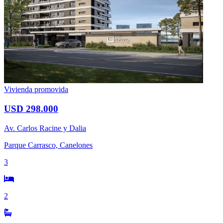
Vivienda promovida
USD 298.000
Av. Carlos Racine y Dalia
Parque Carrasco, Canelones
3
2