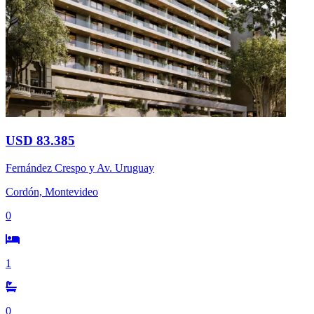
USD 83.385
Fernández Crespo y Av. Uruguay
Cordón, Montevideo
0
1
0