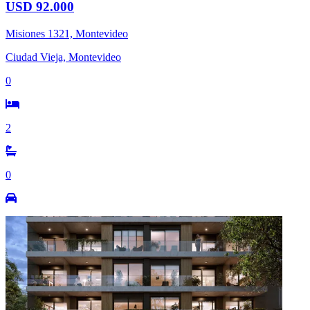
USD 92.000
Misiones 1321, Montevideo
Ciudad Vieja, Montevideo
0
2
0