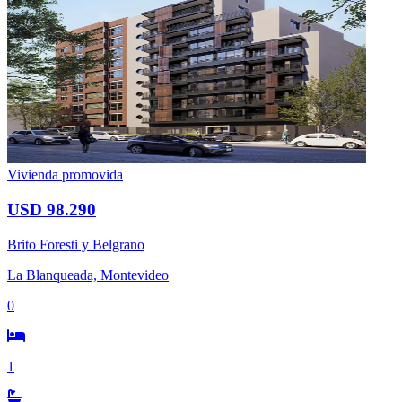
Vivienda promovida
USD 98.290
Brito Foresti y Belgrano
La Blanqueada, Montevideo
0
1