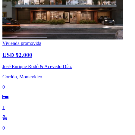
Vivienda promovida
USD 92.000
José Enrique Rodó & Acevedo Díaz
Cordón, Montevideo
0
1
0