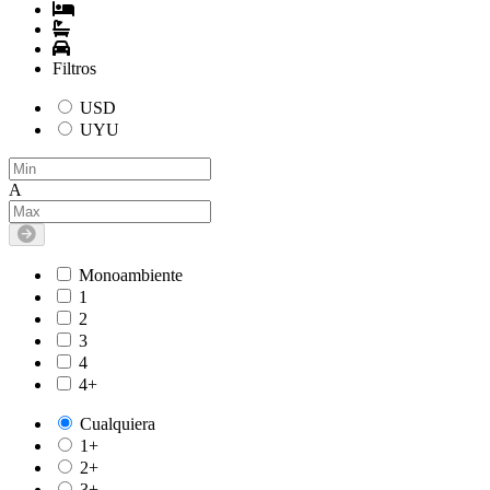
Filtros
USD
UYU
A
Monoambiente
1
2
3
4
4+
Cualquiera
1+
2+
3+