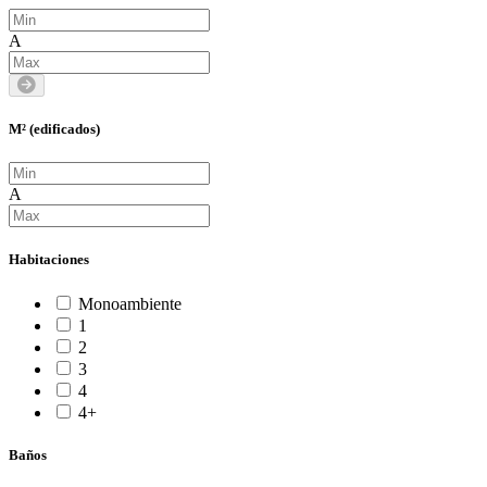
A
M² (edificados)
A
Habitaciones
Monoambiente
1
2
3
4
4+
Baños