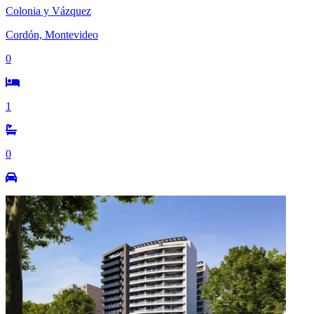
Colonia y Vázquez
Cordón, Montevideo
0
1
0