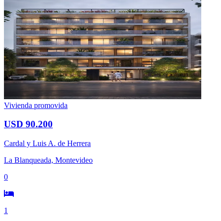
Vivienda promovida
USD 90.200
Cardal y Luis A. de Herrera
La Blanqueada, Montevideo
0
1