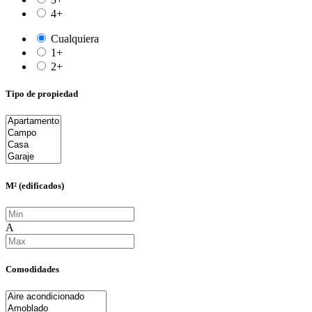
4+
Cualquiera
1+
2+
Tipo de propiedad
M² (edificados)
A
Comodidades