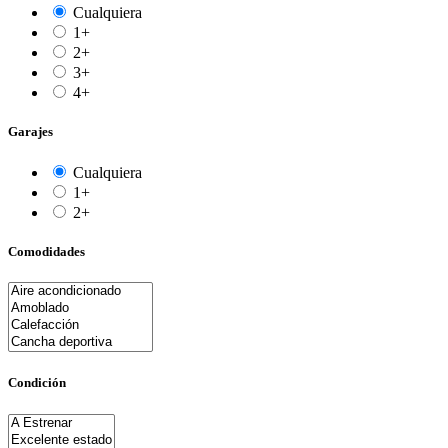
Cualquiera
1+
2+
3+
4+
Garajes
Cualquiera
1+
2+
Comodidades
Condición