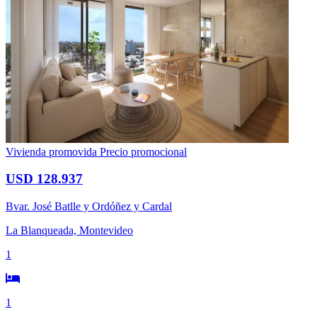
Vivienda promovida
Precio promocional
USD 128.937
Bvar. José Batlle y Ordóñez y Cardal
La Blanqueada, Montevideo
1
1