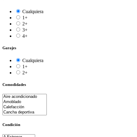
Cualquiera
1+
2+
3+
4+
Garajes
Cualquiera
1+
2+
Comodidades
Condición