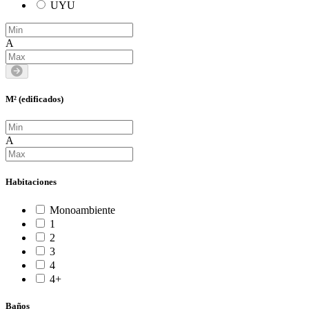
UYU
A
M² (edificados)
A
Habitaciones
Monoambiente
1
2
3
4
4+
Baños