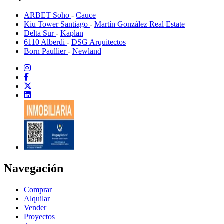
ARBET Soho
-
Cauce
Kiu Tower Santiago
-
Martín González Real Estate
Delta Sur
-
Kaplan
6110 Alberdi
-
DSG Arquitectos
Born Paullier
-
Newland
Navegación
Comprar
Alquilar
Vender
Proyectos