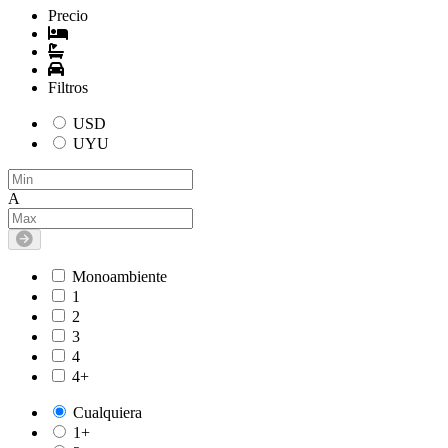
Precio
Filtros
USD
UYU
A
Monoambiente
1
2
3
4
4+
Cualquiera
1+