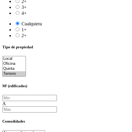
2+
3+
4+
Cualquiera
1+
2+
Tipo de propiedad
M² (edificados)
A
Comodidades