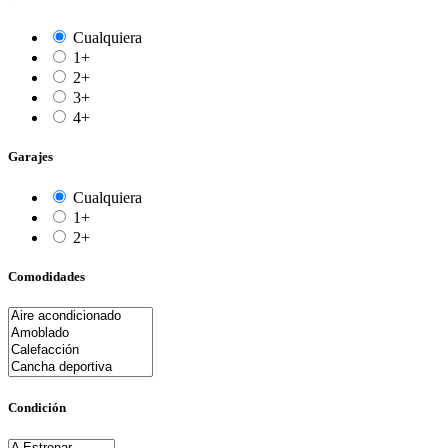
Cualquiera
1+
2+
3+
4+
Garajes
Cualquiera
1+
2+
Comodidades
Condición