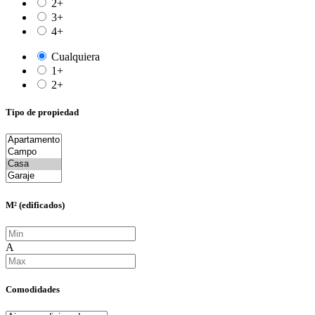
2+
3+
4+
Cualquiera
1+
2+
Tipo de propiedad
M² (edificados)
A
Comodidades