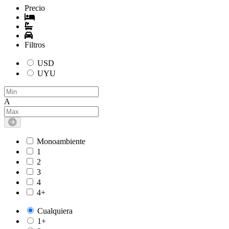
Precio
Filtros
USD
UYU
A
Monoambiente
1
2
3
4
4+
Cualquiera
1+