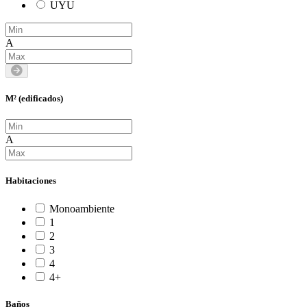
UYU
A
M² (edificados)
A
Habitaciones
Monoambiente
1
2
3
4
4+
Baños