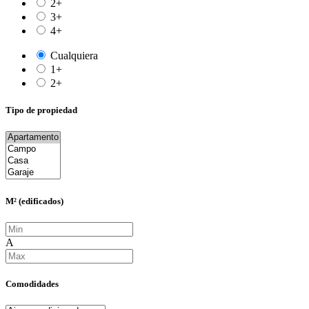
2+
3+
4+
Cualquiera
1+
2+
Tipo de propiedad
M² (edificados)
A
Comodidades