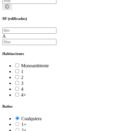
M² (edificados)
A
Habitaciones
Monoambiente
1
2
3
4
4+
Baños
Cualquiera
1+
2+