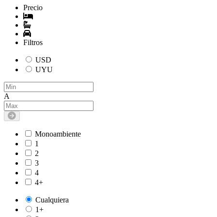
Precio
Filtros
USD
UYU
A
Monoambiente
1
2
3
4
4+
Cualquiera
1+