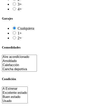
3+
4+
Garajes
Cualquiera
1+
2+
Comodidades
Condición