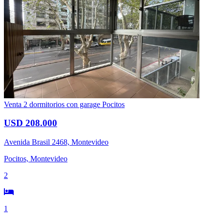
Venta 2 dormitorios con garage Pocitos
USD 208.000
Avenida Brasil 2468, Montevideo
Pocitos, Montevideo
2
1