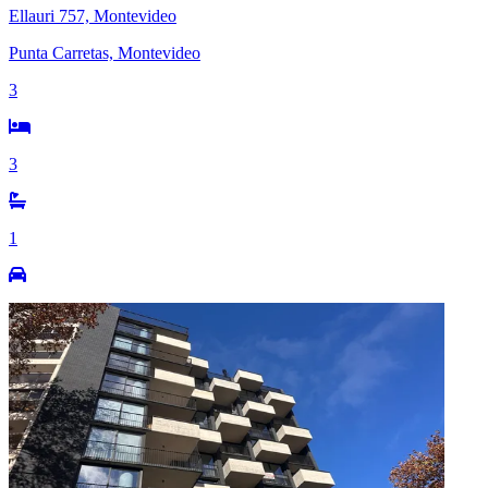
Ellauri 757, Montevideo
Punta Carretas, Montevideo
3
3
1