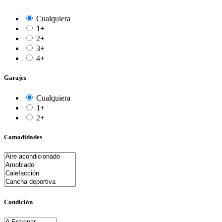
Cualquiera
1+
2+
3+
4+
Garajes
Cualquiera
1+
2+
Comodidades
Condición