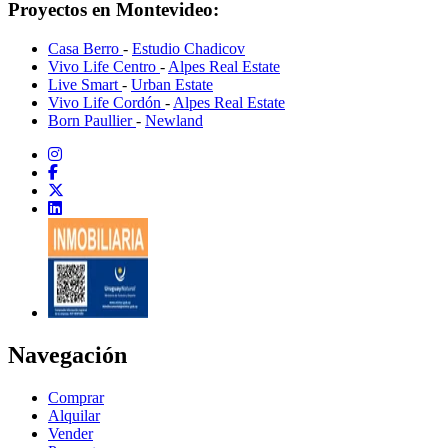
Proyectos en Montevideo:
Casa Berro
-
Estudio Chadicov
Vivo Life Centro
-
Alpes Real Estate
Live Smart
-
Urban Estate
Vivo Life Cordón
-
Alpes Real Estate
Born Paullier
-
Newland
Navegación
Comprar
Alquilar
Vender