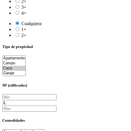
2+
3+
4+
Cualquiera
1+
2+
Tipo de propiedad
M² (edificados)
A
Comodidades