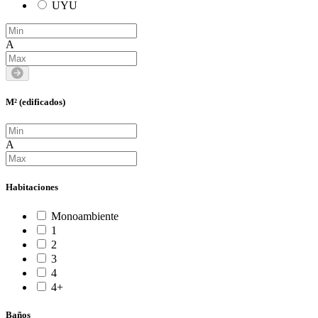
UYU
A
M² (edificados)
A
Habitaciones
Monoambiente
1
2
3
4
4+
Baños