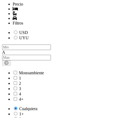
Precio
Filtros
USD
UYU
A
Monoambiente
1
2
3
4
4+
Cualquiera
1+