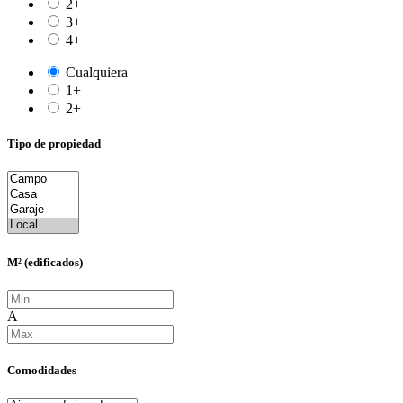
2+
3+
4+
Cualquiera
1+
2+
Tipo de propiedad
M² (edificados)
A
Comodidades