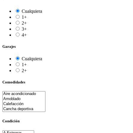
Cualquiera
1+
2+
3+
4+
Garajes
Cualquiera
1+
2+
Comodidades
Condición