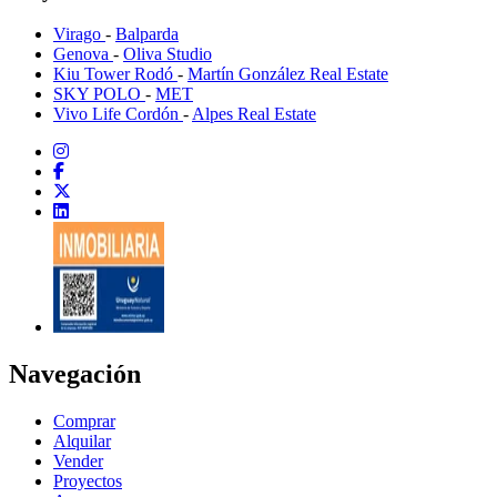
Virago
-
Balparda
Genova
-
Oliva Studio
Kiu Tower Rodó
-
Martín González Real Estate
SKY POLO
-
MET
Vivo Life Cordón
-
Alpes Real Estate
Navegación
Comprar
Alquilar
Vender
Proyectos