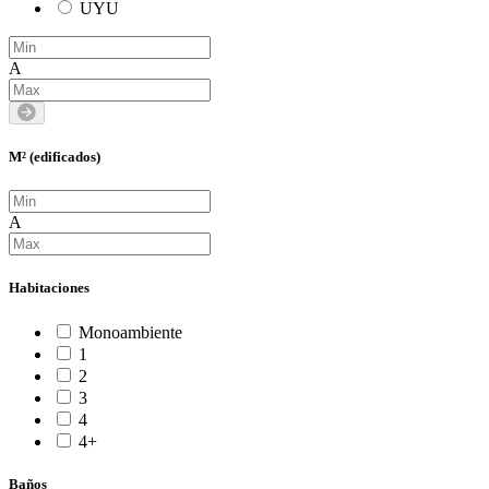
UYU
A
M² (edificados)
A
Habitaciones
Monoambiente
1
2
3
4
4+
Baños