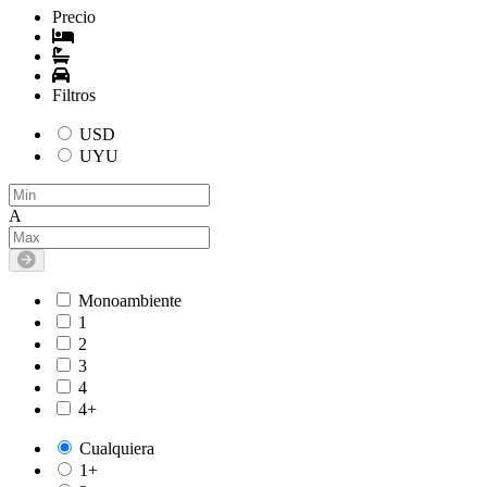
Precio
Filtros
USD
UYU
A
Monoambiente
1
2
3
4
4+
Cualquiera
1+